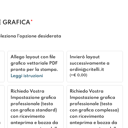
 GRAFICA
*
leziona l'opzione desiderata
Allego layout con file
Invierò layout
grafico vettoriale PDF
successivamente a
pronto per la stampa.
ordini@critelli.it
(
+
€
0,00
)
Leggi istruzioni
Richiedo Vostra
Richiedo Vostra
Impostazione grafica
Impostazione grafica
professionale (testo
professionale (testo
con grafica standard)
con grafica complessa)
con ricevimento
con ricevimento
a
anteprima e bozza da
anteprima e bozza da