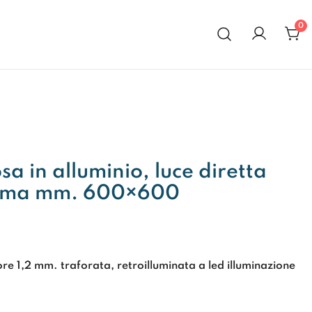
0
al 1972
a in alluminio, luce diretta
sima mm. 600×600
ore 1,2 mm. traforata, retroilluminata a led illuminazione