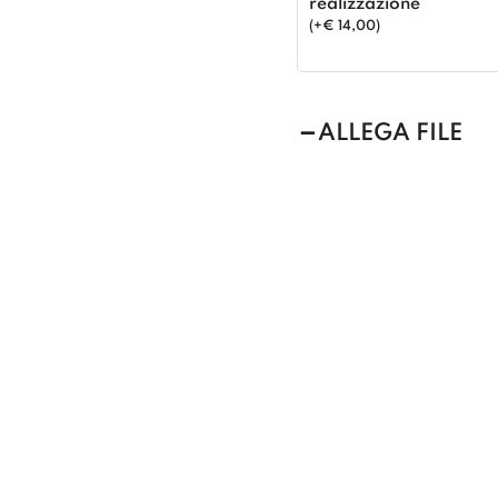
realizzazione
(
+
€
14,00
)
ALLEGA FILE
Allega file
Trascina i file qui op
NOTE
Aggiungi eventuali note,