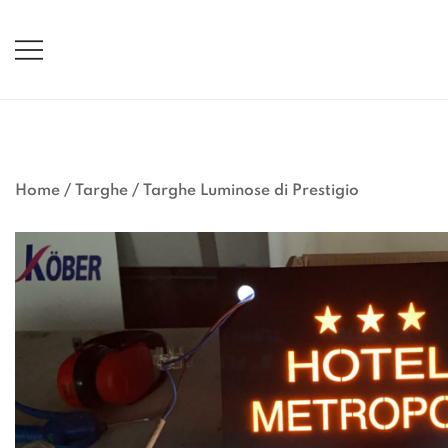
Vai
al
contenuto
Home
/
Targhe
/
Targhe Luminose di Prestigio