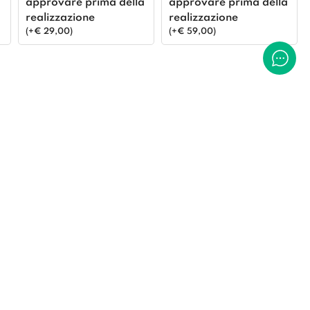
approvare prima della
approvare prima della
realizzazione
realizzazione
(
+
€
29,00
)
(
+
€
59,00
)
pure
CARICA
 spiegazioni e osservazioni