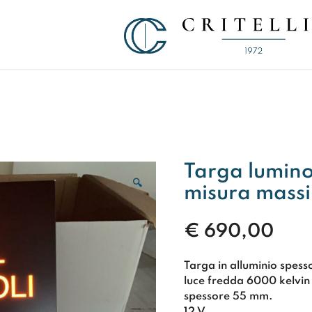
Soluzioni di Comunicazione Visiva d
CRITELLI.IT
Targa luminos
🔍
misura mas
€
690,00
Targa in alluminio spess
luce fredda 6000 kelvin
spessore 55 mm.