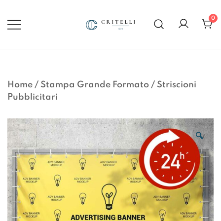
Vai
al
0
contenuto
Soluzioni di Comunicazione
CRITELLI.IT
Visiva dal 1972
Home
/
Stampa Grande Formato
/
Striscioni
Pubblicitari
🔍