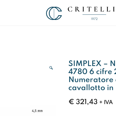
Soluzioni di Comunicazione Visiva d
CRITELLI.IT
SIMPLEX – 
🔍
4780 6 cifre 
Numeratore a
cavallotto i
€
321,43
+ IVA