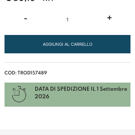
SIGILLI
-
+
E
CERALACCA
4557A
CERALACCA
AGGIUNGI AL CARRELLO
IN
STECCHE
PER
COD:
TROD157489
FONDICERA
O
FUSION
DATA DI SPEDIZIONE IL
1 Settembre
10pz
2026
assortita
200
gr
quantità