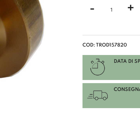
SIGILLI
-
+
E
CERALACC
2038
SIGILLI
IN
OTTONE
COD:
TROD157820
DA
INCIDERE
DATA DI S
COMPLETI
DI
MANICO
AD
CONSEGNA
INCASTRO
con
manico
2024
Ø
15
quantità