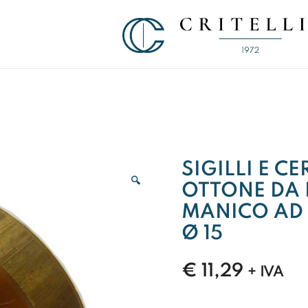
Soluzioni di Comunicazione Visiva d
CRITELLI.IT
SIGILLI E C
🔍
OTTONE DA 
MANICO AD 
Ø 15
€
11,29
+ IVA