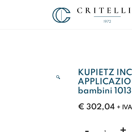
Soluzioni di Comunicazione Visiva d
CRITELLI.IT
KUPIETZ INC
🔍
APPLICAZION
bambini 1013
€
302,04
+ IV
KUPIETZ
-
+