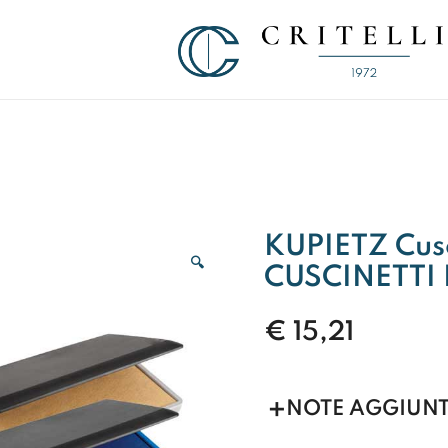
Soluzioni di Comunicazione Visiva d
CRITELLI.IT
KUPIETZ Cusc
🔍
CUSCINETTI 
€
15,21
NOTE AGGIUNT