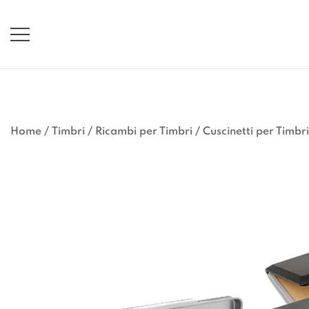
Vai
al
contenuto
Home
/
Timbri
/
Ricambi per Timbri
/
Cuscinetti per Timbri