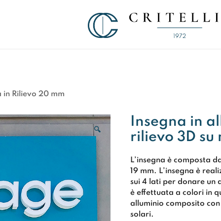
Soluzioni di Comunicazione Visiva d
CRITELLI.IT
a in Rilievo 20 mm
Insegna in al
🔍
rilievo 3D su
L’insegna è composta d
19 mm
. L’insegna è real
sui 4 lati per donare un
è effettuata a
colori in 
alluminio composito con i
solari
.