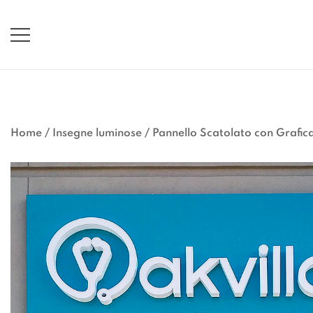
Vai
al
contenuto
Home
/
Insegne luminose
/
Pannello Scatolato con Grafic