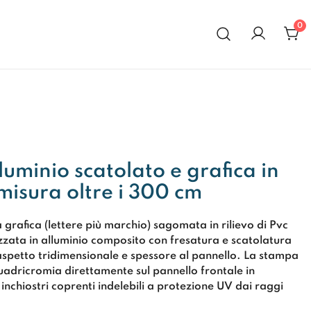
0
al 1972
luminio scatolato e grafica in
 misura oltre i 300 cm
a
grafica (lettere più marchio) sagomata in rilievo di Pvc
izzata in alluminio composito con fresatura e scatolatura
 aspetto tridimensionale e spessore al pannello. La stampa
quadricromia
direttamente sul pannello frontale in
nchiostri coprenti indelebili a
protezione UV dai raggi