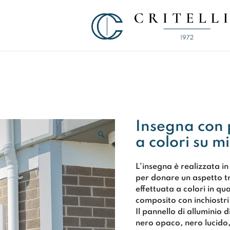
Soluzioni di Comunicazione Visiva d
CRITELLI.IT
Insegna con 
🔍
a colori su 
L’insegna è realizzata in
per donare un aspetto t
effettuata a
colori in q
composito con inchiostri 
Il pannello di alluminio 
nero opaco, nero lucido,