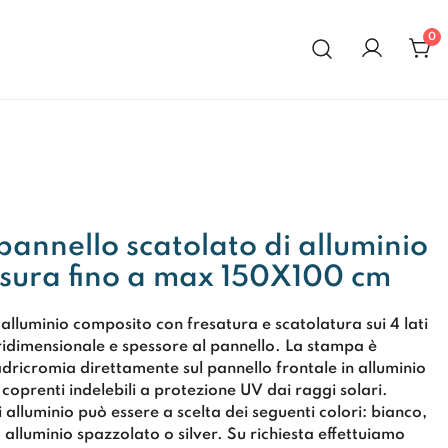
0
al 1972
pannello scatolato di alluminio
misura fino a max 150X100 cm
 alluminio composito con fresatura e scatolatura sui 4 lati
ridimensionale e spessore al pannello. La stampa è
uadricromia
direttamente sul pannello frontale in alluminio
coprenti indelebili a
protezione UV dai raggi solari
.
di alluminio può essere a
scelta dei seguenti colori
: bianco,
 alluminio spazzolato o silver. Su richiesta effettuiamo