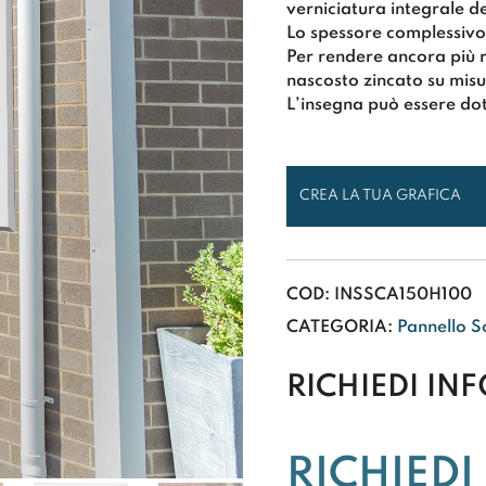
verniciatura integrale de
Lo spessore complessivo 
Per rendere ancora più r
nascosto zincato su misu
L’insegna può essere dot
CREA LA TUA GRAFICA
COD:
INSSCA150H100
CATEGORIA:
Pannello S
RICHIEDI IN
RICHIEDI