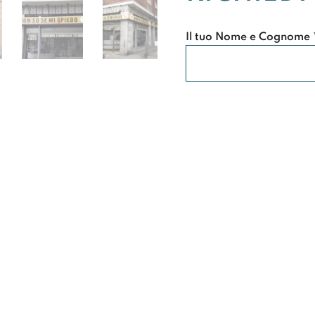
Il tuo Nome e Cognome 
Il tuo Telefono
La tua Email *
Tipo di Richiesta *