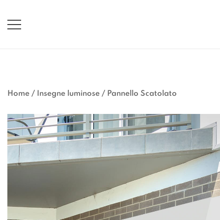
Vai
al
contenuto
Home
/
Insegne luminose
/
Pannello Scatolato