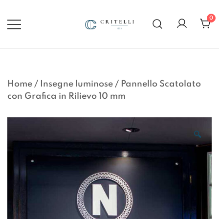
Vai
al
0
contenuto
Soluzioni di Comunicazione
CRITELLI.IT
Visiva dal 1972
Home
/
Insegne luminose
/
Pannello Scatolato
con Grafica in Rilievo 10 mm
🔍