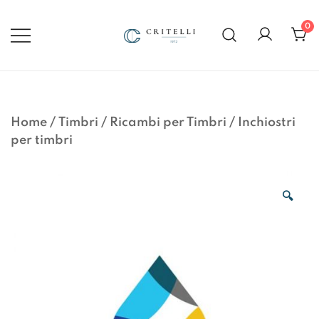
Vai
al
0
contenuto
Soluzioni di Comunicazione
CRITELLI.IT
Visiva dal 1972
Home
/
Timbri
/
Ricambi per Timbri
/
Inchiostri
per timbri
🔍