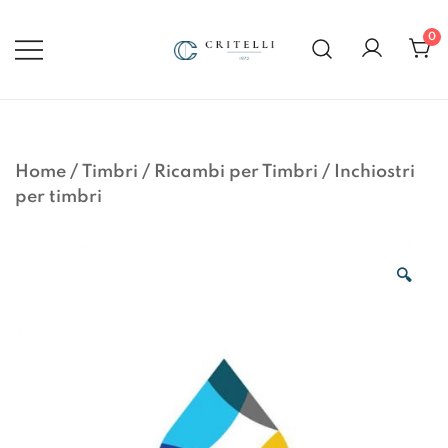
Vai
al
0
contenuto
Soluzioni di Comunicazione
CRITELLI.IT
Visiva dal 1972
Home
/
Timbri
/
Ricambi per Timbri
/
Inchiostri
per timbri
🔍