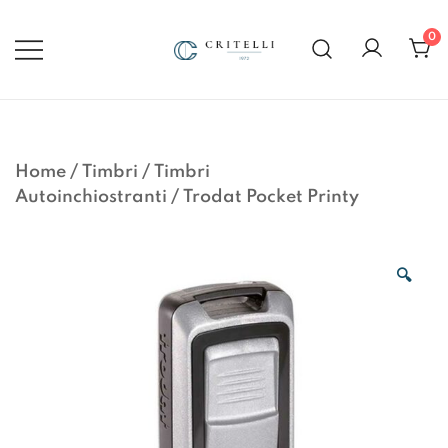
Vai
al
0
contenuto
Soluzioni di Comunicazione
CRITELLI.IT
Visiva dal 1972
Home
/
Timbri
/
Timbri
Autoinchiostranti
/
Trodat Pocket Printy
🔍