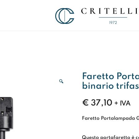
Soluzioni di Comunicazione Visiva d
CRITELLI.IT
Faretto Por
🔍
binario trif
€
37,10
+ IVA
Faretto Portalampada GU
Questo portafaretto è c