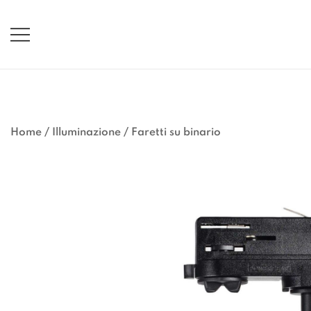
Vai
al
contenuto
Home
/
Illuminazione
/
Faretti su binario