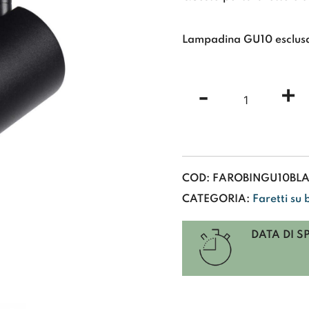
Lampadina GU10 esclus
Faretto
-
+
Portalampa
GU10
Nero
per
binario
trifase
COD:
FAROBINGU10BL
modulare
CATEGORIA:
Faretti su 
quantità
DATA DI S