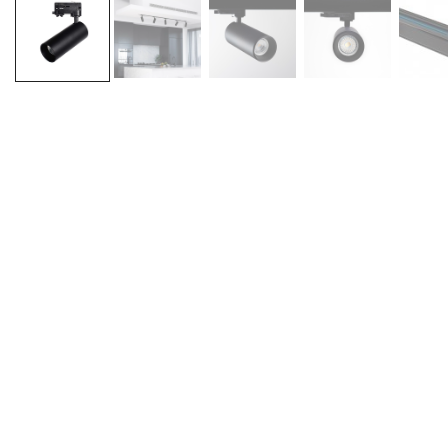
Descrizione
Informazioni aggiunti
Tensione Input: 220-240V
Fonte Luminosa: Faretto GU10
Potenza: Max 35W
Dimensioni: D62x160mm
Materiale del Corpo: Alluminio
Installazione Su Binario
Orientabile: Si
Protezione IP: IP20
Garanzia: 3 Anni