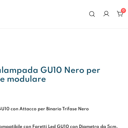
0
al 1972
talampada GU10 Nero per
ase modulare
10 con Attacco per Binario Trifase Nero
ompatibile con Faretti Led GU10 con Diametro da 5cm.