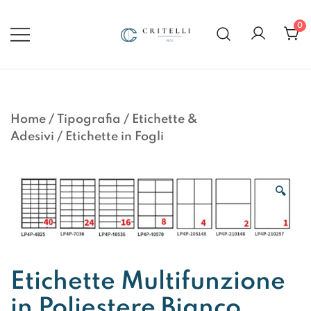
Vai
al
0
contenuto
Soluzioni di Comunicazione
CRITELLI.IT
Visiva dal 1972
Home
/
Tipografia
/
Etichette &
Adesivi
/
Etichette in Fogli
🔍
Etichette Multifunzione
in Poliestere Bianco