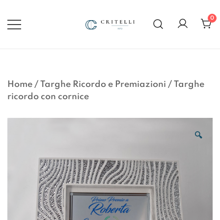
Vai
al
0
contenuto
Soluzioni di Comunicazione
CRITELLI.IT
Visiva dal 1972
Home
/
Targhe Ricordo e Premiazioni
/
Targhe
ricordo con cornice
🔍