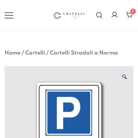
Vai
al
0
contenuto
Soluzioni di Comunicazione
CRITELLI.IT
Visiva dal 1972
Home
/
Cartelli
/
Cartelli Stradali a Norma
🔍